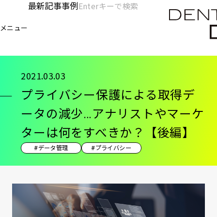
メ
最新記事
事例
[KC]
検
イ
索
ヘ
メニュー
欄
ン
電通デジタル
KNOWLEDGE CHARGE
記事
プ
を
コ
ッ
開
ン
く
ダ
テ
2021.03.03
ン
ー
プライバシー保護による取得デ
ツ
-
に
ータの減少…アナリストやマーケ
移
メ
ターは何をすべきか？【後編】
動
イ
#データ管理
#プライバシー
ン