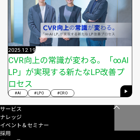
2025.12.19
CVR向上の常識が変わる。「∞AI
LP」が実現する新たなLP改善プ
ロセス
#AI
#LPO
#CRO
サービス
こ
ナレッジ
の
イベント＆セミナー
ペ
採用
ー