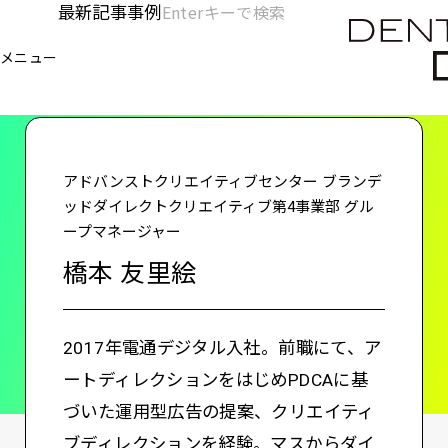
メ
最新記事
事例
[KC]
検
イ
索
ヘ
メニュー
欄
ン
電通デジタル
KNOWLEDGE CHARGE
橋本 友里絵
を
コ
ッ
開
ン
く
ダ
テ
ン
ー
アドバンストクリエイティブセンター ブランデ
ツ
ッドダイレクトクリエイティブ第4事業部 グル
-
に
ープマネージャー
移
メ
橋本 友里絵
動
イ
ン
2017年電通デジタル入社。前職にて、ア
ートディレクションをはじめPDCAに基
づいた運用型広告の提案、クリエイティ
ブディレクションを経験。マスからダイ