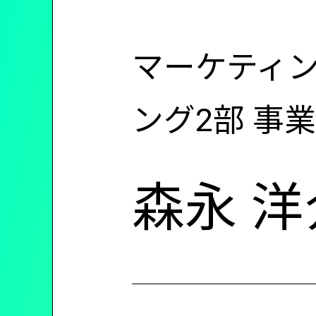
ン
マーケティン
ツ
ング2部 事
に
森永 洋
移
動