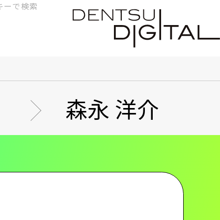
検
索
森永 洋介