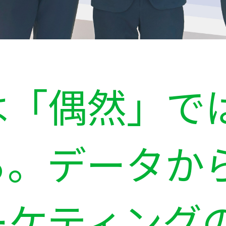
は「偶然」で
る。データか
ーケティング