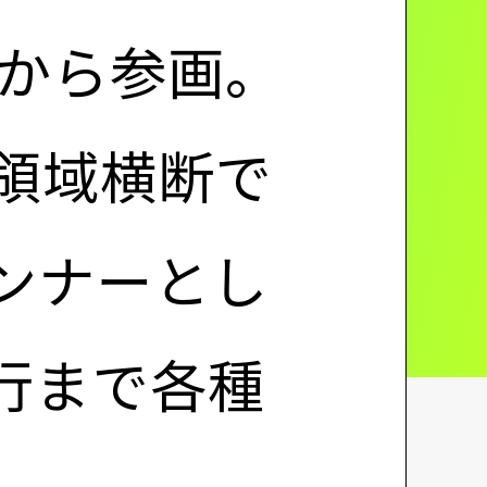
時から参画。
領域横断で
ンナーとし
行まで各種