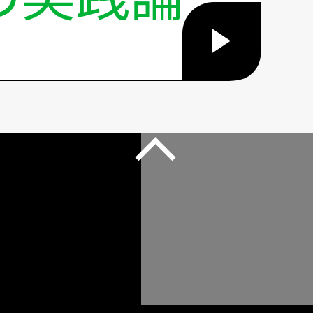
こ
の
ペ