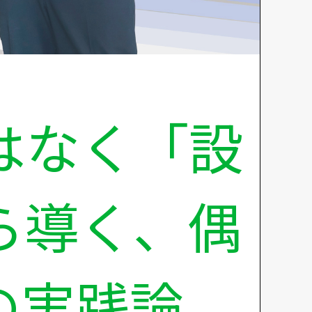
はなく「設
ら導く、偶
の実践論