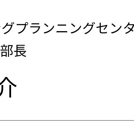
ー
グプランニングセンタ
業部長
-
介
メ
イ