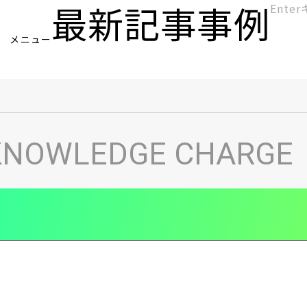
最新記事
事例
[KC]
メニュー
ヘ
KNOWLEDGE CHARGE
ッ
ダ