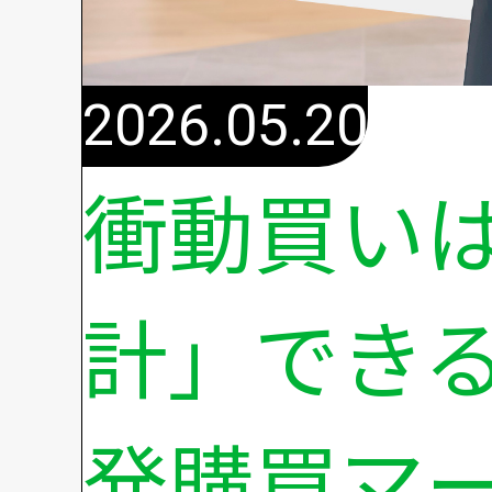
2026.05.20
衝動買い
計」でき
発購買マ