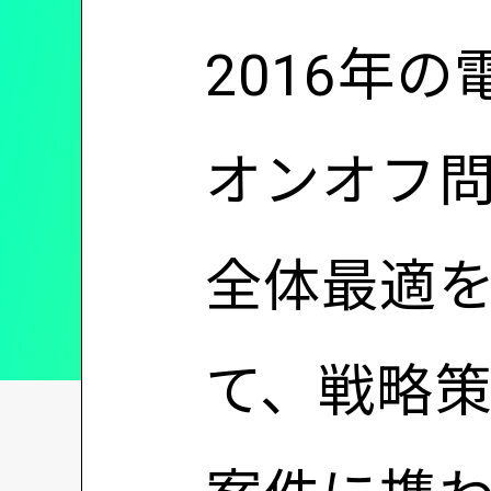
2016年
オンオフ問
全体最適
て、戦略