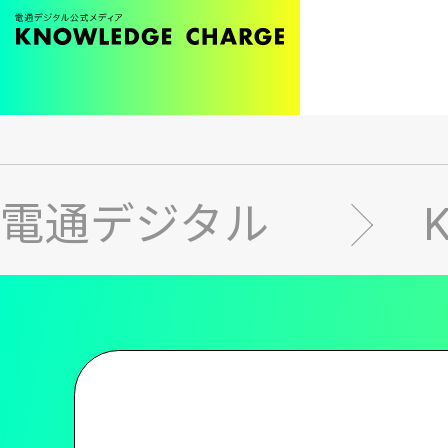
メ
イ
ン
電通デジタル
コ
ン
テ