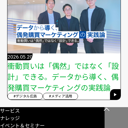
2026.05.20
衝動買いは「偶然」ではなく「設
計」できる。データから導く、偶
発購買マーケティングの実践論
#デジタル広告
#メディア活用
サービス
こ
ナレッジ
の
イベント＆セミナー
ペ