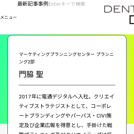
メ
最新記事
事例
[KC]
検
イ
索
ヘ
メニュー
欄
ン
電通デジタル
KNOWLEDGE CHARGE
門脇 聖
を
コ
ッ
開
ン
く
ダ
テ
ン
ー
マーケティングプランニングセンター プランニ
ツ
ング2部
-
に
門脇 聖
移
メ
動
イ
2017年に電通デジタルへ入社。クリエイ
ン
ティブストラテジストとして、コーポレ
ートブランディングやパーパス・CIVI策
定及び企業広報を得意とし、手掛けた戦