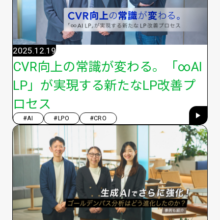
2025.12.19
CVR向上の常識が変わる。「∞AI
LP」が実現する新たなLP改善プ
ロセス
#AI
#LPO
#CRO