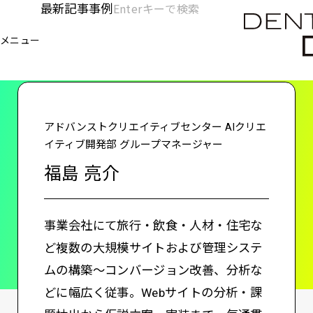
メ
最新記事
事例
[KC]
検
イ
索
ヘ
メニュー
欄
ン
電通デジタル
KNOWLEDGE CHARGE
福島 亮介
を
コ
ッ
開
ン
く
ダ
テ
ン
ー
アドバンストクリエイティブセンター AIクリエ
ツ
イティブ開発部 グループマネージャー
-
に
福島 亮介
移
メ
動
イ
事業会社にて旅行・飲食・人材・住宅な
ン
ど複数の大規模サイトおよび管理システ
ムの構築～コンバージョン改善、分析な
どに幅広く従事。Webサイトの分析・課