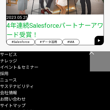
2023.05.25
4年連続Salesforceパートナーアワ
ード受賞！
#Salesforce
#データ活用
#MA
サービス
こ
ナレッジ
の
イベント＆セミナー
ペ
採用
ー
ニュース
ジ
サステナビリティ
の
会社情報
先
お問い合わせ
頭
サイトマップ
に