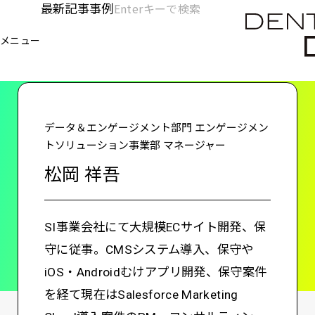
メ
最新記事
事例
[KC]
検
イ
索
ヘ
メニュー
欄
ン
電通デジタル
KNOWLEDGE CHARGE
松岡 祥吾
を
コ
ッ
開
ン
く
ダ
テ
ン
ー
データ＆エンゲージメント部門 エンゲージメン
ツ
トソリューション事業部 マネージャー
-
に
松岡 祥吾
移
メ
動
イ
SI事業会社にて大規模ECサイト開発、保
ン
守に従事。CMSシステム導入、保守や
iOS・Androidむけアプリ開発、保守案件
を経て現在はSalesforce Marketing