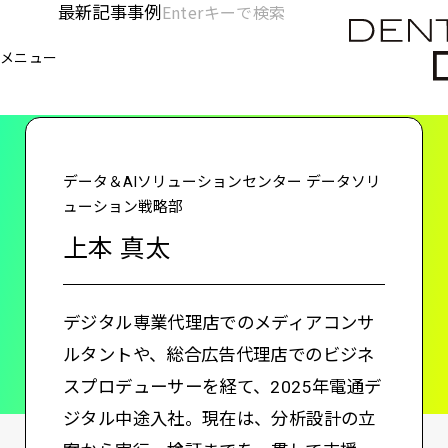
メ
最新記事
事例
[KC]
検
イ
索
ヘ
メニュー
欄
ン
電通デジタル
KNOWLEDGE CHARGE
上本 真太
を
コ
ッ
開
ン
く
ダ
テ
ン
ー
データ＆AIソリューションセンター データソリ
ツ
ューション戦略部
-
に
上本 真太
移
メ
動
イ
デジタル専業代理店でのメディアコンサ
ン
ルタントや、総合広告代理店でのビジネ
スプロデューサーを経て、2025年電通デ
ジタル中途入社。現在は、分析設計の立