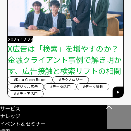
2025.12.23
X広告は「検索」を増やすのか？
金融クライアント事例で解き明か
す、広告接触と検索リフトの相関
#Data Clean Room
#テクノロジー
#デジタル広告
#データ活用
#データ管理
#メディア活用
サービス
こ
ナレッジ
の
イベント＆セミナー
ペ