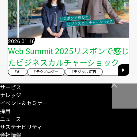
2026.01.16
Web Summit 2025リスボンで感じ
たビジネスカルチャーショック
#AI
#テクノロジー
#デジタル広告
サービス
こ
ナレッジ
の
イベント＆セミナー
ペ
採用
ー
ニュース
ジ
サステナビリティ
の
会社情報
先