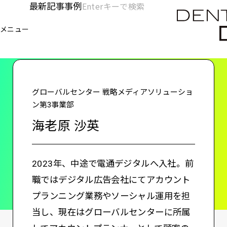
メ
最新記事
事例
[KC]
検
イ
索
ヘ
メニュー
欄
ン
電通デジタル
KNOWLEDGE CHARGE
海⽼原 沙英
を
コ
ッ
開
ン
く
ダ
テ
ン
ー
グローバルセンター 戦略メディアソリューショ
ツ
ン第3事業部
-
に
海⽼原 沙英
移
メ
動
イ
2023年、中途で電通デジタルへ入社。前
ン
職ではデジタル広告会社にてアカウント
プランニング業務やソーシャル運用を担
当し、現在はグローバルセンターに所属