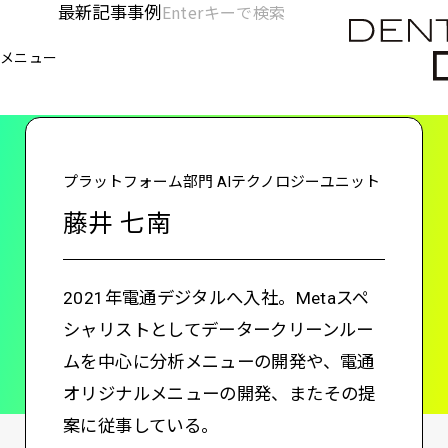
メ
最新記事
事例
[KC]
検
イ
索
ヘ
メニュー
欄
ン
電通デジタル
KNOWLEDGE CHARGE
藤井 七南
を
コ
ッ
開
ン
く
ダ
テ
ン
ー
プラットフォーム部門 AIテクノロジーユニット
ツ
-
藤井 七南
に
移
メ
動
イ
2021年電通デジタルへ入社。Metaスペ
ン
シャリストとしてデータークリーンルー
ムを中心に分析メニューの開発や、電通
オリジナルメニューの開発、またその提
案に従事している。