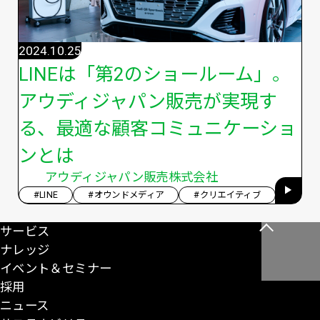
2024.10.25
LINEは「第2のショールーム」。
アウディジャパン販売が実現す
る、最適な顧客コミュニケーショ
ンとは
アウディジャパン販売株式会社
#LINE
#オウンドメディア
#クリエイティブ
サービス
こ
ナレッジ
の
イベント＆セミナー
ペ
採用
ー
ニュース
ジ