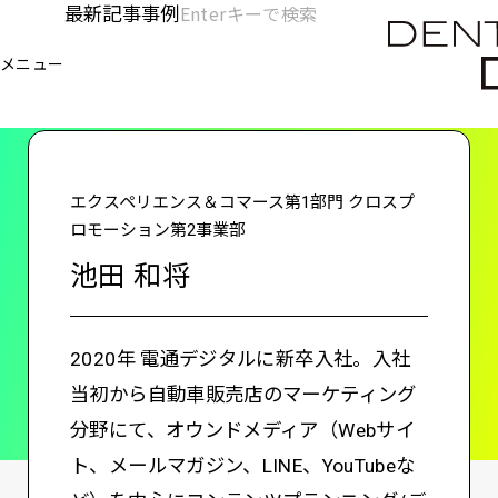
メ
最新記事
事例
[KC]
検
イ
索
ヘ
メニュー
欄
ン
電通デジタル
KNOWLEDGE CHARGE
池田 和将
を
コ
ッ
開
ン
く
ダ
テ
ン
ー
エクスペリエンス＆コマース第1部門 クロスプ
ツ
ロモーション第2事業部
-
に
池田 和将
移
メ
動
イ
2020年 電通デジタルに新卒入社。入社
ン
当初から自動車販売店のマーケティング
分野にて、オウンドメディア（Webサイ
ト、メールマガジン、LINE、YouTubeな