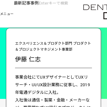
メ
最新記事
事例
[KC]
検
イ
索
ヘ
メニュー
欄
ン
電通デジタル
KNOWLEDGE CHARGE
伊藤 仁志
を
コ
ッ
開
ン
く
ダ
テ
ン
ー
エクスペリエンス＆プロダクト部門 プロダクト
ツ
＆プロジェクトマネジメント事業部
-
に
伊藤 仁志
移
メ
動
イ
事業会社にてUXデザイナーとしてUXリ
ン
サーチ・UI/UX設計業務に従事し、2019
年電通デジタルに入社。
入社後は通信・製薬・金融・メーカーな