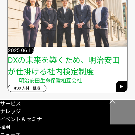
2025.06.10
DXの未来を築くため、明治安田
が仕掛ける社内検定制度
明治安田生命保険相互会社
#DX人材・組織
サービス
こ
ナレッジ
の
イベント＆セミナー
ペ
採用
ー
ニュース
ジ