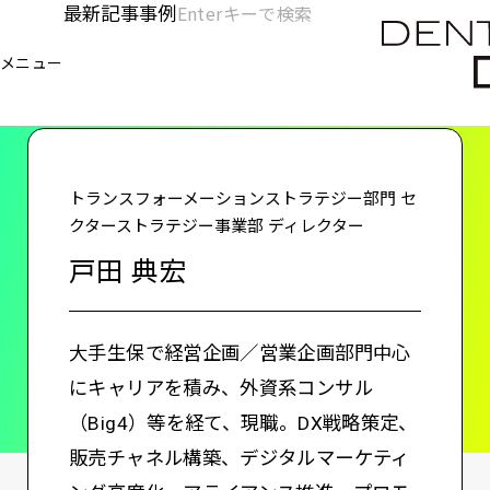
メ
最新記事
事例
[KC]
検
イ
索
ヘ
メニュー
欄
ン
電通デジタル
KNOWLEDGE CHARGE
戸田 典宏
を
コ
ッ
開
ン
く
ダ
テ
ン
ー
トランスフォーメーションストラテジー部門 セ
ツ
クターストラテジー事業部 ディレクター
-
に
戸田 典宏
移
メ
動
イ
大手生保で経営企画／営業企画部門中心
ン
にキャリアを積み、外資系コンサル
（Big4）等を経て、現職。DX戦略策定、
販売チャネル構築、デジタルマーケティ