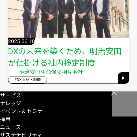
2025.06.10
DXの未来を築くため、明治安田
が仕掛ける社内検定制度
明治安田生命保険相互会社
#DX人材・組織
サービス
こ
ナレッジ
の
イベント＆セミナー
ペ
採用
ー
ニュース
ジ
サステナビリティ
の