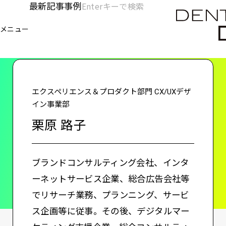
メ
最新記事
事例
[KC]
検
イ
索
ヘ
メニュー
欄
ン
電通デジタル
KNOWLEDGE CHARGE
栗原 路子
を
コ
ッ
開
ン
く
ダ
テ
ン
ー
エクスペリエンス＆プロダクト部門 CX/UXデザ
ツ
イン事業部
-
に
栗原 路子
移
メ
動
イ
ブランドコンサルティング会社、インタ
ン
ーネットサービス企業、総合広告会社等
でリサーチ業務、プランニング、サービ
ス企画等に従事。その後、デジタルマー