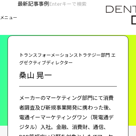
メ
最新記事
事例
[KC]
検
イ
索
ヘ
メニュー
欄
ン
電通デジタル
KNOWLEDGE CHARGE
桑山 晃一
を
コ
ッ
開
ン
く
ダ
テ
ン
ー
トランスフォーメーションストラテジー部門 エ
ツ
グゼクティブディレクター
-
に
桑山 晃一
移
メ
動
イ
メーカーのマーケティング部門にて消費
ン
者調査及び新規事業開発に携わった後、
電通イーマーケティングワン（現電通デ
ジタル）入社。金融、消費財、通信、