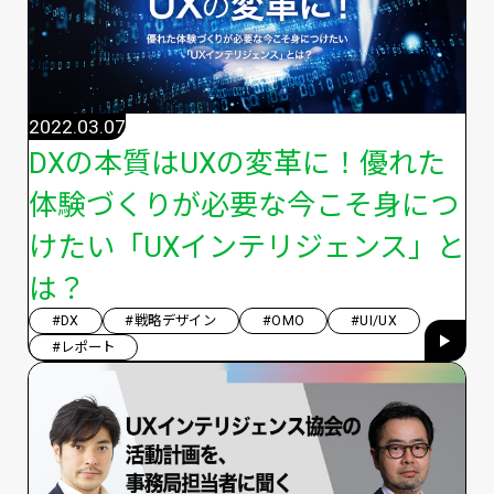
2022.03.07
DXの本質はUXの変革に！優れた
体験づくりが必要な今こそ身につ
けたい「UXインテリジェンス」と
は？
#DX
#戦略デザイン
#OMO
#UI/UX
#レポート