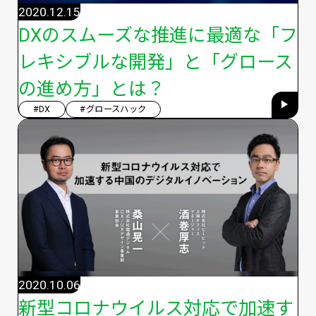
2020.12.15
DXのスムーズな推進に最適な「フ
レキシブルな開発」と「グロース
の進め方」とは？
#DX
#グロースハック
2020.10.06
新型コロナウイルス対応で加速す