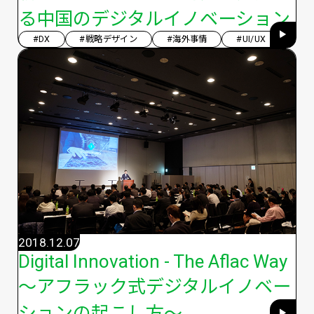
る中国のデジタルイノベーション
#DX
#戦略デザイン
#海外事情
#UI/UX
2018.12.07
Digital Innovation - The Aflac Way
～アフラック式デジタルイノベー
ションの起こし方～