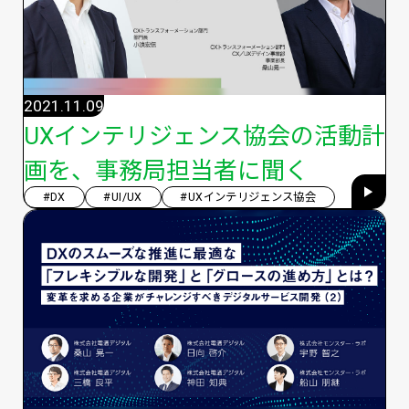
2021.11.09
UXインテリジェンス協会の活動計
画を、事務局担当者に聞く
#DX
#UI/UX
#UXインテリジェンス協会