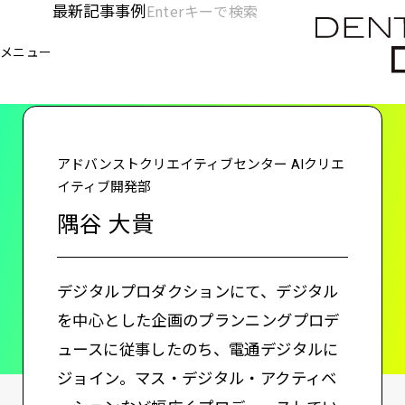
メ
最新記事
事例
[KC]
検
イ
索
ヘ
メニュー
欄
ン
電通デジタル
KNOWLEDGE CHARGE
隅谷 大貴
を
コ
ッ
開
ン
く
ダ
テ
ン
ー
アドバンストクリエイティブセンター AIクリエ
ツ
イティブ開発部
-
に
隅谷 大貴
移
メ
動
イ
デジタルプロダクションにて、デジタル
ン
を中心とした企画のプランニングプロデ
ュースに従事したのち、電通デジタルに
ジョイン。マス・デジタル・アクティベ