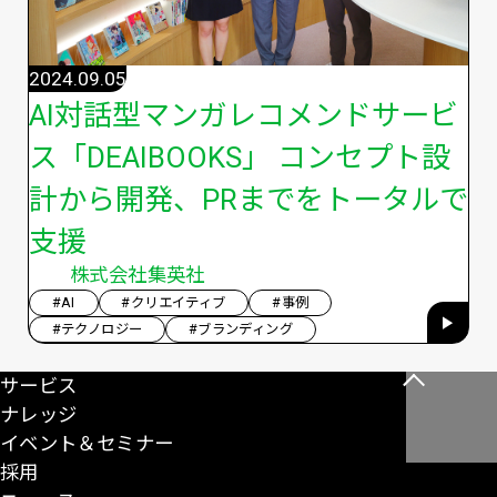
2024.09.05
AI対話型マンガレコメンドサービ
ス「DEAIBOOKS」 コンセプト設
計から開発、PRまでをトータルで
支援
株式会社集英社
#AI
#クリエイティブ
#事例
#テクノロジー
#ブランディング
サービス
こ
ナレッジ
の
イベント＆セミナー
ペ
採用
ー