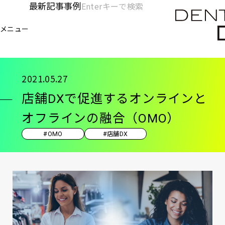
メ
最新記事
事例
[KC]
検
イ
索
ヘ
メニュー
欄
ン
電通デジタル
KNOWLEDGE CHARGE
記事
店舗
を
コ
ッ
開
ン
く
ダ
テ
2021.05.27
ン
ー
店舗DXで促進するオンラインと
ツ
-
に
オフラインの融合（OMO）
移
メ
#OMO
#店舗DX
動
イ
ン