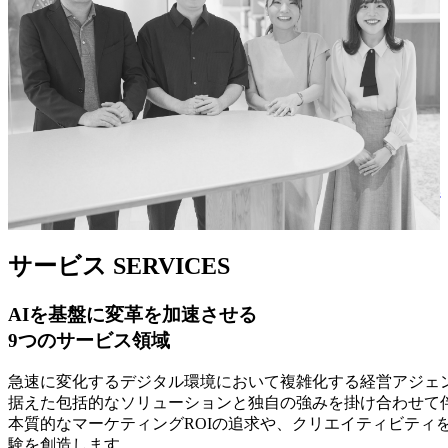
リーダー対談
グローバル
データ・AI
会社情報
戦略を実行へつなぐ時代へ。電通デジタルが「成果へのコミ
顧客をファンに変える、AIエージェント時代のロイヤルティ
視聴完了率50％超を記録。トヨタ・コニック・プロ動画広告
ット」に軸足を置き続ける理由
電通デジタル 統合レポート2026
戦略
への生成AI活用
サービス
SERVICES
AIを基盤に変革を加速させる
9つのサービス領域
急速に変化するデジタル環境において複雑化する経営アジェン
据えた包括的なソリューションと独自の強みを掛け合わせて
本質的なマーケティングROIの追求や、クリエイティビティ
験を創造します。