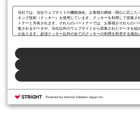
当社では、当社ウェブサイトの機能強化、お客様の興味・関心に応じた
キング技術（クッキー）を使用しています。クッキーを利用して収集さ
トナーと共有されます。それらのパートナーでは、お客様がそれらのパ
集されるデータや、当社以外のウェブサイトから収集されたデータを組
があります。必須クッキー以外の全てのクッキーの利用を拒否する場合
ックしてください。利用目的ごとに同意・拒否を選択する場合は、
「プ
ボタン、当社の
プライバシーポリシー
、または本ウェブサイトのフッタ
Powered by Internet Initiative Japan Inc.