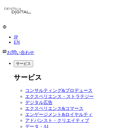
メ
イ
ン
コ
ン
JP
テ
EN
ン
ツ
お問い合わせ
に
移
サービス
動
サービス
コンサルティング&プロデュース
エクスペリエンス・ストラテジー
デジタル広告
エクスペリエンス&コマース
エンゲージメント&ロイヤルティ
アドバンスト・クリエイティブ
データ・AI